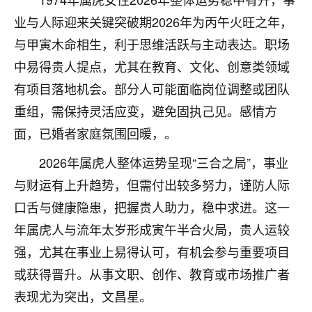
不由人！
业与人际迎来关键突破期2026年为丙午火旺之年，
与甲寅木命相生，利于思维活跃与主动表达。职场
9
1天前 来自四川
中易得贵人提点，尤其在教育、文化、创意类领域
金白水清
有项目落地机会。部分人可能面临岗位调整或团队
我也想找老师看看，有没有人给个联系方式的啊？
重组，需保持灵活应变，避免固执己见。感情方
鹿森
：慧来老师微信：gjsy0624
面，已婚者家庭氛围回暖，。
12
2026年属虎人整体运势呈现“三合之局”，事业
1天前 来自江西
与财运有上升趋势，但需付出较多努力，谨防人际
青春168
口舌与健康隐患，把握贵人助力，稳中求进。这一
我也想要，我也想要！
年属虎人与流年太岁形成寅午半合火局，贵人运较
15
2天前 来自山西
强，尤其在事业上易得认可，有机会参与重要项目
Jessica李
或获得晋升。从事文职、创作、教育或市场推广者
老师做不做超度法事？我想给我奶奶做超度，她今年
表现尤为突出，文昌星。
刚去世了。