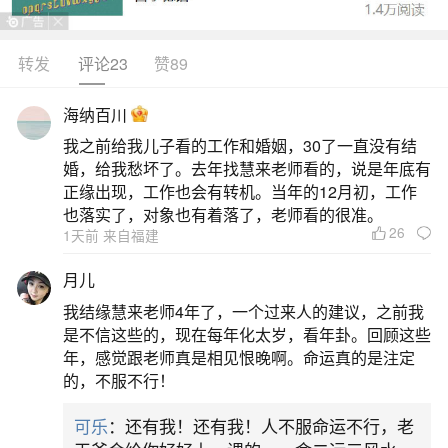
扬”之势，是十二年一遇的转运关键年。寅午半合火
局成势，木火通明，将星、三台、红鸾、天德四大
转发
评论23
赞89
吉星齐临，事业易得贵人提携，尤其在项目管理、
海纳百川
跨界合作、创意教育等领域突破明显；财运正偏兼
我之前给我儿子看的工作和婚姻，30了一直没有结
收，但需防“财来财去”，切忌冲动投资。上半年多蓄
婚，给我愁坏了。去年找慧来老师看的，说是年底有
力打磨，农历三、五、九、十月为黄金爆发期，升
正缘出现，工作也会有转机。当年的12月初，工作
也落实了，对象也有着落了，老师看的很准。
职加
26
1天前 来自福建
二、属虎的人今年运势如何2026年
月儿
我结缘慧来老师4年了，一个过来人的建议，之前我
属虎的人2026年整体运势呈上升趋势，得流年
是不信这些的，现在每年化太岁，看年卦。回顾这些
“寅午半合”之局加持，气运根基稳固，事业财运有较
年，感觉跟老师真是相见恨晚啊。命运真的是注定
的，不服不行！
多顺遂机遇，但需靠自身努力把握，吉星虽不直接
入命，却可借对宫文昌、驿马之力提升思维与行动
可乐
：还有我！还有我！人不服命运不行，老