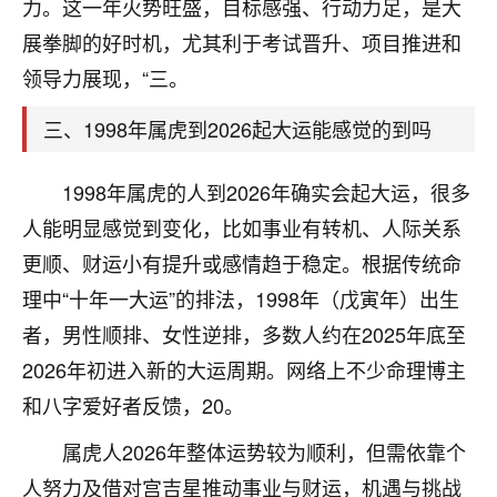
天爷会给你好好上一课的。一命二运三风水，
力。这一年火势旺盛，目标感强、行动力足，是大
哪样不服都不行！
展拳脚的好时机，尤其利于考试晋升、项目推进和
平安是福
：我也是每年找老师化太岁，看年
领导力展现，“三。
卦，认识老师3年了，都是缘分啊！
三、1998年属虎到2026起大运能感觉的到吗
19
17分钟前 来自湖北
心若莲花
1998年属虎的人到2026年确实会起大运，很多
我是做餐饮的，这两年，生意屡屡受挫，店开一家关
人能明显感觉到变化，比如事业有转机、人际关系
一家，要么生意不好，生意好的就出事。前些年攒的
更顺、财运小有提升或感情趋于稳定。根据传统命
家底快败光了，真是倒霉！我也想找人看看到底怎么
回事？
理中“十年一大运”的排法，1998年（戊寅年）出生
者，男性顺排、女性逆排，多数人约在2025年底至
鹿森
：你可以找老师看看，人有时不服命不行
2026年初进入新的大运周期。网络上不少命理博主
啊！
太阳当空赵
：我也做餐饮的，生意不算大，但
和八字爱好者反馈，20。
是我从找店开始都是找慧来老师跟进的，选
址、风水、还有开业日子，哪哪都看了，虽然
属虎人2026年整体运势较为顺利，但需依靠个
大环境不好，但是我家生意还可以，前几天又
人努力及借对宫吉星推动事业与财运，机遇与挑战