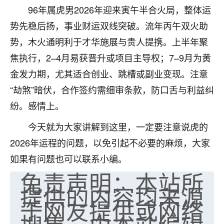
96年属虎男2026年迎来寅午半合火局，整体运
七零老顽童
：我母亲前年离世，刚开始我经常
势先稳后扬，事业财运双线突破。流年丙午双火助
做梦梦见她，后来也是朋友介绍，找到慧来老
师，安排了超度法事，做梦再也没有梦到过
势，木火通明利于才华施展与贵人提携。上半年聚
了，一开始是半信半疑的，图个心安，给亡母
焦执行，2–4月易获晋升或项目主导权；7–9月为黄
超度，现在看来，人不信也不行。
金发力期，尤其适合创业、跳槽或副业变现。注意
11
2天前 来自云南
“劫煞”暗伏，合作签约需细审条款，防口舌与利益纠
纷。感情上。
优秀的张同学
老师收徒吗？？我对这些很感兴趣
今天就为大家讲解到这里，一定要注意说虎的
15
2天前 来自山西
2026年运程的问题，以免引起不必要的麻烦，大家
如果有问题也可以联系小编。
免责声明：本站所
提供的内容均来源
于网友提供或网络