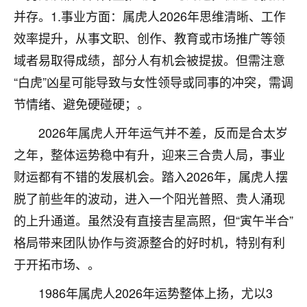
刚找老师做了补财库，希望财运更好一点！
并存。1.事业方面：属虎人2026年思维清晰、工作
18
2小时前 来自海南
效率提升，从事文职、创作、教育或市场推广等领
域者易取得成绩，部分人有机会被提拔。但需注意
梦醒时分
“白虎”凶星可能导致与女性领导或同事的冲突，需调
我女儿高二叛逆，大半年不上学，一说她就要死要活
的，把我们两口子愁的不行，朋友给我推荐的慧来老
节情绪、避免硬碰硬；。
师，一开始我是病急乱投医，这半年来，法事一个个
2026年属虎人开年运气并不差，反而是合太岁
做完，我女儿跟变了个人一样，不期望她能考多好的
大学，只要能安安稳稳的把书读了，身体心理都健健
之年，整体运势稳中有升，迎来三合贵人局，事业
康康的我就很知足了！
财运都有不错的发展机会。踏入2026年，属虎人摆
鹿森
：可怜天下父母心啊！
脱了前些年的波动，进入一个阳光普照、贵人涌现
的上升通道。虽然没有直接吉星高照，但“寅午半合”
16
3小时前 来自河北
格局带来团队协作与资源整合的好时机，特别有利
付深
于开拓市场、。
我是公司人事调整，有升迁机会，但同时竞争的我们
1986年属虎人2026年运势整体上扬，尤以3
三个，找老师的时候是抱着侥幸心理，没想到老师看