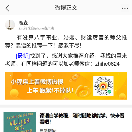
微博正文
鹿森
首页
生活杂谈
正文
2天前 来自iphone客户端
有没算八字事业、婚姻、财运厉害的师父推
荐？靠谱的推荐一下！感激不尽！
说虎的2026年运程
[最新]
找到了，感谢大家推荐介绍，我找的慧来
2026-05-30 17:56:50
26 9 赞
老师，有同样问题的可以加老师微信：zhihe0624
生活中像说虎的2026年运程都是很常见的问
题，但是小问题不注意可能会引起大麻烦，下面就
这个问题给大家做一些解读：
一、属虎人2026年全年运势如何
属虎人2026年整体运势呈“旺中带险、先稳后