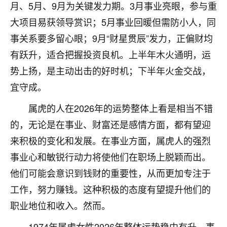
着我晋升有望，我半信半疑的按照老师建议，做了化
月、5月、9月为关键发力期。3月事业亮眼，参与重
太岁还有一个发钱粮，本来年前的人事调整，拖到年
大项目易获领导赏识；5月事业回暖但需防小人，同
后，我以为都没戏了，结果开年一上班，开会提拔升
职第一个就是我，职务无所谓，主要是底薪加了
事关系要多留心眼；9月“财星贯辰”发力，正偏财均
3000，非常开心，无论如何，感恩感谢！🙏🏻
有跃升，适合把握投资良机。上半年木火通明，运
势上扬，是主动出击的好时机；下半年火金交战，
鹿森
：恭喜升职加薪！！，请客吗？�
宜守成。
32
12小时前 来自北京
属虎的人在2026年的运势整体上看是相当不错
心心相印
的，无论是在事业、财富还是感情方面，都有望迎
我身体不太好，总是病病殃殃的，去检查又没什么大
来积极的变化和发展。在事业方面，属虎人的强烈
问题，反正就是不舒服。中医西医看遍了，找不到问
事业心和敏锐行动力将使他们在职场上脱颖而出。
题，后来无意中看到有人推荐慧来老师，跟老师聊过
之后，心情豁然开朗，也听老师建议，处理了一些因
他们可能会意识到钱财的重要性，从而更加专注于
果问题。今年以来，身体比以前好多，主要是心情好
工作，努力赚钱。这种积极的态度有望提升他们的
了，老师说境随心转，现在深有体会了。
职业地位和收入。然而。
鹿森
：是的，其实跟老师聊过之后，最大的感
1974年属虎女性2026年整体运势稳中有升，事
触，首先就是心态会变好，万般皆是命，半点