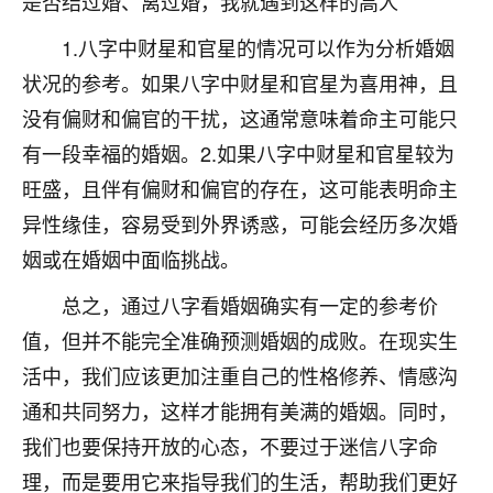
是否结过婚、离过婚，我就遇到这样的高人
刚找老师做了补财库，希望财运更好一点！
1.八字中财星和官星的情况可以作为分析婚姻
18
2小时前 来自海南
状况的参考。如果八字中财星和官星为喜用神，且
梦醒时分
没有偏财和偏官的干扰，这通常意味着命主可能只
我女儿高二叛逆，大半年不上学，一说她就要死要活
有一段幸福的婚姻。2.如果八字中财星和官星较为
的，把我们两口子愁的不行，朋友给我推荐的慧来老
旺盛，且伴有偏财和偏官的存在，这可能表明命主
师，一开始我是病急乱投医，这半年来，法事一个个
做完，我女儿跟变了个人一样，不期望她能考多好的
异性缘佳，容易受到外界诱惑，可能会经历多次婚
大学，只要能安安稳稳的把书读了，身体心理都健健
姻或在婚姻中面临挑战。
康康的我就很知足了！
总之，通过八字看婚姻确实有一定的参考价
鹿森
：可怜天下父母心啊！
值，但并不能完全准确预测婚姻的成败。在现实生
16
3小时前 来自河北
活中，我们应该更加注重自己的性格修养、情感沟
通和共同努力，这样才能拥有美满的婚姻。同时，
付深
我们也要保持开放的心态，不要过于迷信八字命
我是公司人事调整，有升迁机会，但同时竞争的我们
三个，找老师的时候是抱着侥幸心理，没想到老师看
理，而是要用它来指导我们的生活，帮助我们更好