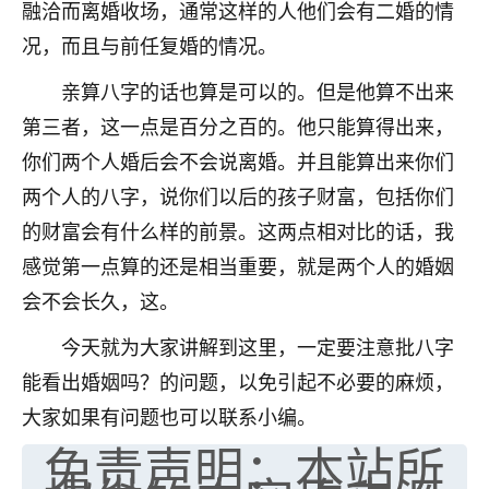
融洽而离婚收场，通常这样的人他们会有二婚的情
不由人！
况，而且与前任复婚的情况。
9
1天前 来自四川
亲算八字的话也算是可以的。但是他算不出来
金白水清
第三者，这一点是百分之百的。他只能算得出来，
我也想找老师看看，有没有人给个联系方式的啊？
你们两个人婚后会不会说离婚。并且能算出来你们
两个人的八字，说你们以后的孩子财富，包括你们
鹿森
：慧来老师微信：gjsy0624
的财富会有什么样的前景。这两点相对比的话，我
12
1天前 来自江西
感觉第一点算的还是相当重要，就是两个人的婚姻
会不会长久，这。
青春168
我也想要，我也想要！
今天就为大家讲解到这里，一定要注意批八字
15
2天前 来自山西
能看出婚姻吗？的问题，以免引起不必要的麻烦，
Jessica李
大家如果有问题也可以联系小编。
老师做不做超度法事？我想给我奶奶做超度，她今年
免责声明：本站所
刚去世了。