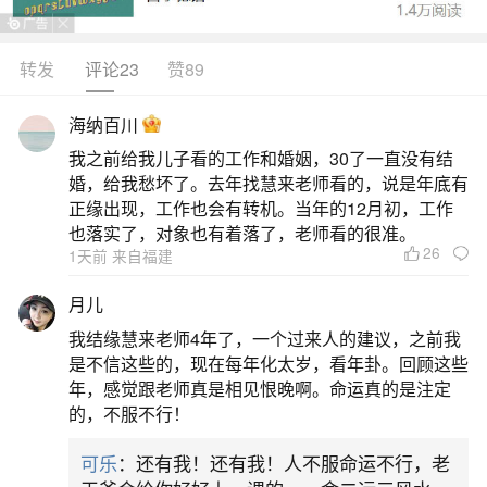
字命理属于传统文化范畴，主要依据出生时间推算
五行、十神、宫位等关系，用以推测婚姻倾向或潜
转发
评论23
赞89
在矛盾。它在民间有长期流传基础，部分人从中获
海纳百川
得心理参考或文化认同，但现代科学无法验证其预
我之前给我儿子看的工作和婚姻，30了一直没有结
测逻辑与因果机制。网络资料普遍指出，婚姻质量
婚，给我愁坏了。去年找慧来老师看的，说是年底有
更取决于性格磨合、沟通能力、价值观契合、
正缘出现，工作也会有转机。当年的12月初，工作
也落实了，对象也有着落了，老师看的很准。
26
二、八字奇门测婚姻:已婚能看感情吗？案例
1天前 来自福建
月儿
已婚可以通过八字奇门测婚姻感情状况，且能
我结缘慧来老师4年了，一个过来人的建议，之前我
分析婚姻中存在的问题并给出建议。以下从原理、
是不信这些的，现在每年化太岁，看年卦。回顾这些
案例等方面进行阐述：原理八字奇门预测婚姻，并
年，感觉跟老师真是相见恨晚啊。命运真的是注定
的，不服不行！
非单纯看某一方八字，而是要综合夫妻双方八字信
息。通过分析双方八字中的五行生克、十神组合、
可乐
：还有我！还有我！人不服命运不行，老