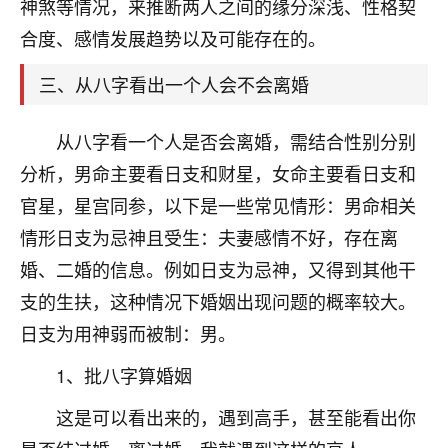
天爷会给你好好上一课的。一命二运三风水，
神煞等情况，来推断两人之间的缘分深浅、性格契
哪样不服都不行！
合度、感情发展趋势以及可能存在的。
平安是福
：我也是每年找老师化太岁，看年
卦，认识老师3年了，都是缘分啊！
三、从八字看出一个人会不会离婚
19
17分钟前 来自湖北
从八字看一个人是否会离婚，需结合性别分别
心若莲花
分析，男命主要看日支和财星，女命主要看日支和
我是做餐饮的，这两年，生意屡屡受挫，店开一家关
官星，星宫同参，以下是一些常见情形：男命相关
一家，要么生意不好，生意好的就出事。前些年攒的
情形日支为忌神且受生：夫妻感情不好，存在离
家底快败光了，真是倒霉！我也想找人看看到底怎么
回事？
婚、二婚的信息。例如日支为忌神，又得到其他干
支的生扶，这种情况下婚姻出现问题的概率较大。
鹿森
：你可以找老师看看，人有时不服命不行
日支为用神弱而被制：男。
啊！
太阳当空赵
：我也做餐饮的，生意不算大，但
1、批八字算婚姻
是我从找店开始都是找慧来老师跟进的，选
址、风水、还有开业日子，哪哪都看了，虽然
这是可以看出来的，遇到高手，甚至能看出你
大环境不好，但是我家生意还可以，前几天又