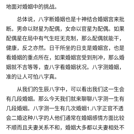
着我晋升有望，我半信半疑的按照老师建议，做了化
地面对婚姻中的挑战。
太岁还有一个发钱粮，本来年前的人事调整，拖到年
后，我以为都没戏了，结果开年一上班，开会提拔升
总体说，八字断婚姻也是十神结合婚姻宫来批
职第一个就是我，职务无所谓，主要是底薪加了
断。男命以财星为配偶，女命以官星为配偶。如果
3000，非常开心，无论如何，感恩感谢！🙏🏻
配偶星在局中有气生旺无克制，那么配偶就能干，
鹿森
：恭喜升职加薪！！，请客吗？�
健康，反之亦然。日干所坐的日支是婚姻宫，也是
32
12小时前 来自北京
看婚姻的重点所在，如果婚姻宫受到刑冲，那么婚
姻就不吉等等，查八字看婚姻状况。八字测婚姻，
心心相印
准的让人可怕八字真。
我身体不太好，总是病病殃殃的，去检查又没什么大
问题，反正就是不舒服。中医西医看遍了，找不到问
从我们的生辰八字中，可以看出我们这一生会
题，后来无意中看到有人推荐慧来老师，跟老师聊过
有几段婚姻。那么今天我们就来聊聊八字测一生有
之后，心情豁然开朗，也听老师建议，处理了一些因
果问题。今年以来，身体比以前好多，主要是心情好
几段婚姻。八字测一生有几次婚姻1.八字正官不透
了，老师说境随心转，现在深有体会了。
会二婚这种八字的人他们通常在婚姻感情方面比较
鹿森
：是的，其实跟老师聊过之后，最大的感
不顺而且夫妻关系不和，婚姻大多都以夫妻相处不
触，首先就是心态会变好，万般皆是命，半点