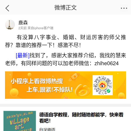
微博正文
鹿森
首页
星座运势
正文
2天前 来自iphone客户端
有没算八字事业、婚姻、财运厉害的师父推
荐？靠谱的推荐一下！感激不尽！
批八字能看出婚姻吗？
[最新]
找到了，感谢大家推荐介绍，我找的慧来
2026-05-30 15:07:46
15 5 赞
老师，有同样问题的可以加老师微信：zhihe0624
生活中像批八字能看出婚姻吗？都是很常见的
问题，但是小问题不注意可能会引起大麻烦，下面
就这个问题给大家做一些解读：
一、生辰八字看婚姻靠谱吗
生辰八字看婚姻并不靠谱，缺乏科学依据。八