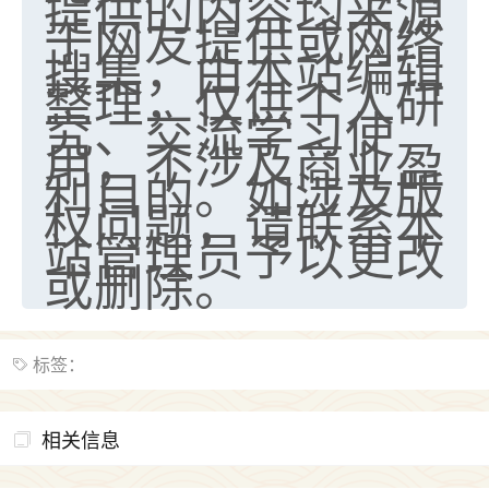
提供的内容均来源
于网友提供或网络
七零老顽童
：我母亲前年离世，刚开始我经常
搜集，由本站编辑
做梦梦见她，后来也是朋友介绍，找到慧来老
整理，仅供个人研
师，安排了超度法事，做梦再也没有梦到过
了，一开始是半信半疑的，图个心安，给亡母
究、交流学习使
超度，现在看来，人不信也不行。
用，不涉及商业盈
利目的。如涉及版
11
2天前 来自云南
权问题，请联系本
站管理员予以更改
优秀的张同学
或删除。
老师收徒吗？？我对这些很感兴趣
15
2天前 来自山西
标签：
相关信息