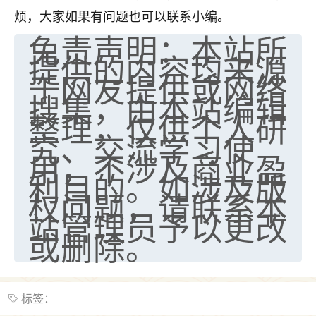
刚找老师做了补财库，希望财运更好一点！
烦，大家如果有问题也可以联系小编。
18
免责声明：本站所
2小时前 来自海南
提供的内容均来源
梦醒时分
于网友提供或网络
我女儿高二叛逆，大半年不上学，一说她就要死要活
搜集，由本站编辑
的，把我们两口子愁的不行，朋友给我推荐的慧来老
整理，仅供个人研
师，一开始我是病急乱投医，这半年来，法事一个个
究、交流学习使
做完，我女儿跟变了个人一样，不期望她能考多好的
用，不涉及商业盈
大学，只要能安安稳稳的把书读了，身体心理都健健
康康的我就很知足了！
利目的。如涉及版
权问题，请联系本
鹿森
：可怜天下父母心啊！
站管理员予以更改
16
或删除。
3小时前 来自河北
付深
我是公司人事调整，有升迁机会，但同时竞争的我们
标签：
三个，找老师的时候是抱着侥幸心理，没想到老师看