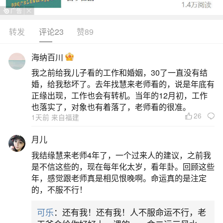
5、家有孕妇时最好不要搬家，假如非搬不可，
宜购一全新扫帚，由孕妇将全部家具挥扫一下再
转发
评论23
赞89
搬，才不犯胎神。6、当天不可生气，不可打骂小
海纳百川
孩。7、多说吉利话，不宜说不吉利的话。如打碎了
我之前给我儿子看的工作和婚姻，30了一直没有结
茶杯要说“岁岁平安”，“请”财神而不说搬。8、搬家
婚，给我愁坏了。去年找慧来老师看的，说是年底有
时不与别人打招呼。9、搬家当天不在新居午睡。
正缘出现，工作也会有转机。当年的12月初，工作
也落实了，对象也有着落了，老师看的很准。
10、当晚睡觉躺下几分钟后要起来
26
1天前 来自福建
2、九寨沟旅游攻略宝典
月儿
我结缘慧来老师4年了，一个过来人的建议，之前我
他把一面宝镜作为爱情的信物送给沃洛色嫫,沃
是不信这些的，现在每年化太岁，看年卦。回顾这些
洛色嫫接过宝镜欣喜不已,爱不释手,可一不慎却失手
年，感觉跟老师真是相见恨晚啊。命运真的是注定
的，不服不行！
将宝镜打碎,碎成一百零八个海子,镶嵌在山谷幽林之
中,便有了这童话仙境般的九寨风光。据说,达戈曾似
可乐
：还有我！还有我！人不服命运不行，老