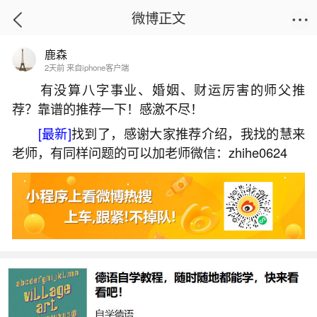
微博正文
鹿森
首页
星座运势
正文
2天前 来自iphone客户端
有没算八字事业、婚姻、财运厉害的师父推
荐？靠谱的推荐一下！感激不尽！
三月十五打碎东西好不好？
[最新]
找到了，感谢大家推荐介绍，我找的慧来
2026-05-30 14:12:55
24 9 赞
老师，有同样问题的可以加老师微信：zhihe0624
生活中像三月十五打碎东西好不好？都是很常
见的问题，但是小问题不注意可能会引起大麻烦，
下面就这个问题给大家做一些解读：
1、四月下旬哪天适合搬家？搬家有什么禁忌,
详细点最好。