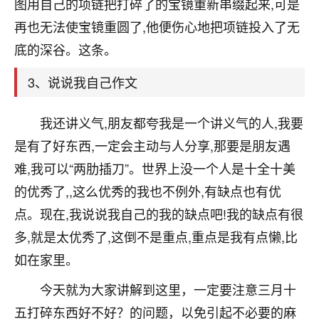
天爷会给你好好上一课的。一命二运三风水，
图用自己的项链把打碎了的宝镜重新串缀起来,可是
哪样不服都不行！
再也无法使宝镜重圆了,他便伤心地把项链投入了无
平安是福
：我也是每年找老师化太岁，看年
底的深谷。这条。
卦，认识老师3年了，都是缘分啊！
3、说说我自己作文
19
17分钟前 来自湖北
心若莲花
我还讲义气,朋友都夸我是一个讲义气的人,我要
我是做餐饮的，这两年，生意屡屡受挫，店开一家关
是有了好东西,一定会主动与人分享,那要是朋友遇
一家，要么生意不好，生意好的就出事。前些年攒的
难,我可以“两肋插刀”。世界上没一个人是十全十美
家底快败光了，真是倒霉！我也想找人看看到底怎么
回事？
的优秀了,,这么优秀的我也不例外,有缺点也有优
点。现在,我说说我自己的我的缺点吧!我的缺点有很
鹿森
：你可以找老师看看，人有时不服命不行
多,就是太优秀了,这倒不是重点,重点是我有点懒,比
啊！
太阳当空赵
：我也做餐饮的，生意不算大，但
如在家里。
是我从找店开始都是找慧来老师跟进的，选
址、风水、还有开业日子，哪哪都看了，虽然
今天就为大家讲解到这里，一定要注意三月十
大环境不好，但是我家生意还可以，前几天又
五打碎东西好不好？的问题，以免引起不必要的麻