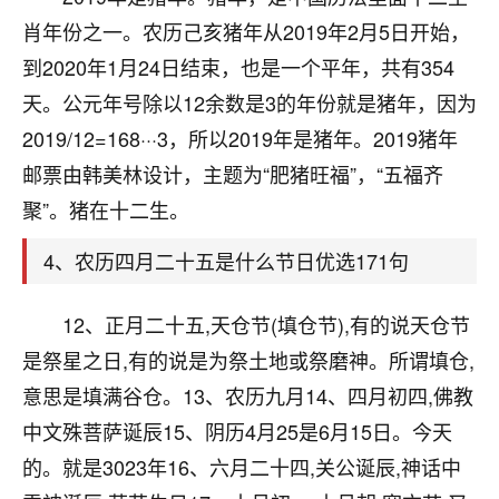
刚找老师做了补财库，希望财运更好一点！
肖年份之一。农历己亥猪年从2019年2月5日开始，
18
2小时前 来自海南
到2020年1月24日结束，也是一个平年，共有354
天。公元年号除以12余数是3的年份就是猪年，因为
梦醒时分
2019/12=168···3，所以2019年是猪年。2019猪年
我女儿高二叛逆，大半年不上学，一说她就要死要活
的，把我们两口子愁的不行，朋友给我推荐的慧来老
邮票由韩美林设计，主题为“肥猪旺福”，“五福齐
师，一开始我是病急乱投医，这半年来，法事一个个
聚”。猪在十二生。
做完，我女儿跟变了个人一样，不期望她能考多好的
大学，只要能安安稳稳的把书读了，身体心理都健健
4、农历四月二十五是什么节日优选171句
康康的我就很知足了！
鹿森
：可怜天下父母心啊！
12、正月二十五,天仓节(填仓节),有的说天仓节
是祭星之日,有的说是为祭土地或祭磨神。所谓填仓,
16
3小时前 来自河北
意思是填满谷仓。13、农历九月14、四月初四,佛教
付深
中文殊菩萨诞辰15、阴历4月25是6月15日。今天
我是公司人事调整，有升迁机会，但同时竞争的我们
的。就是3023年16、六月二十四,关公诞辰,神话中
三个，找老师的时候是抱着侥幸心理，没想到老师看