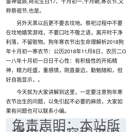
雷神诞辰,荷花生日17、十月初一,十月朝,寒衣节,又
着我晋升有望，我半信半疑的按照老师建议，做了化
太岁还有一个发钱粮，本来年前的人事调整，拖到年
称祭祖节,也是。
后，我以为都没戏了，结果开年一上班，开会提拔升
职第一个就是我，职务无所谓，主要是底薪加了
另外天黑以后更不要去坟地。祭祀过程中不要
3000，非常开心，无论如何，感恩感谢！🙏🏻
在坟地嬉笑游戏，不要口吐不敬之语，离开时干净
利落，不留赃物。狗年寒衣节出生命理解析2018狗
鹿森
：恭喜升职加薪！！，请客吗？�
年十月初一寒衣节：公历2018年11月8日，农历二O
32
12小时前 来自北京
一八年十月初一日日干心性：有积极性的开拓精
心心相印
神，精力旺盛，重感情，刚直豪迈，勤勉随和，但
我身体不太好，总是病病殃殃的，去检查又没什么大
好自我显示，。
问题，反正就是不舒服。中医西医看遍了，找不到问
题，后来无意中看到有人推荐慧来老师，跟老师聊过
今天就为大家讲解到这里，一定要注意狗年寒
之后，心情豁然开朗，也听老师建议，处理了一些因
衣节出生的问题，以免引起不必要的麻烦，大家如
果问题。今年以来，身体比以前好多，主要是心情好
果有问题也可以联系小编。
了，老师说境随心转，现在深有体会了。
免责声明：本站所
鹿森
：是的，其实跟老师聊过之后，最大的感
触，首先就是心态会变好，万般皆是命，半点