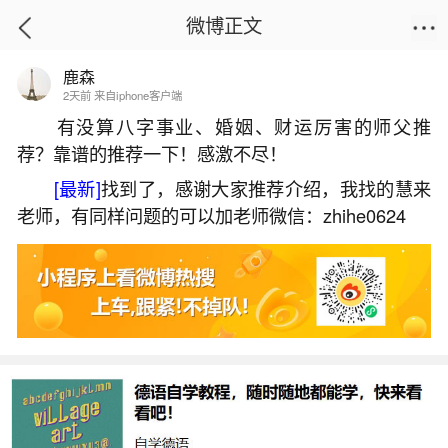
微博正文
鹿森
首页
星座运势
正文
2天前 来自iphone客户端
有没算八字事业、婚姻、财运厉害的师父推
荐？靠谱的推荐一下！感激不尽！
狗年寒衣节出生
[最新]
找到了，感谢大家推荐介绍，我找的慧来
2026-05-30 11:59:42
21 10 赞
老师，有同样问题的可以加老师微信：zhihe0624