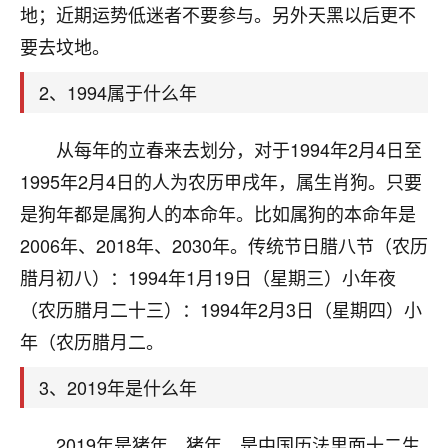
天爷会给你好好上一课的。一命二运三风水，
地；近期运势低迷者不要参与。另外天黑以后更不
哪样不服都不行！
要去坟地。
平安是福
：我也是每年找老师化太岁，看年
卦，认识老师3年了，都是缘分啊！
2、1994属于什么年
19
17分钟前 来自湖北
从每年的立春来去划分，对于1994年2月4日至
心若莲花
1995年2月4日的人为农历甲戌年，属生肖狗。只要
我是做餐饮的，这两年，生意屡屡受挫，店开一家关
是狗年都是属狗人的本命年。比如属狗的本命年是
一家，要么生意不好，生意好的就出事。前些年攒的
家底快败光了，真是倒霉！我也想找人看看到底怎么
2006年、2018年、2030年。传统节日腊八节（农历
回事？
腊月初八）：1994年1月19日（星期三）小年夜
（农历腊月二十三）：1994年2月3日（星期四）小
鹿森
：你可以找老师看看，人有时不服命不行
啊！
年（农历腊月二。
太阳当空赵
：我也做餐饮的，生意不算大，但
是我从找店开始都是找慧来老师跟进的，选
3、2019年是什么年
址、风水、还有开业日子，哪哪都看了，虽然
大环境不好，但是我家生意还可以，前几天又
2019年是猪年。猪年，是中国历法里面十二生