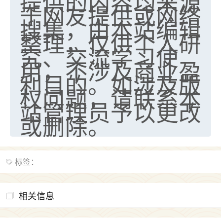
提供的内容均来源
于网友提供或网络
不由人！
搜集，由本站编辑
9
整理，仅供个人研
1天前 来自四川
究、交流学习使
金白水清
用，不涉及商业盈
我也想找老师看看，有没有人给个联系方式的啊？
利目的。如涉及版
权问题，请联系本
鹿森
：慧来老师微信：gjsy0624
站管理员予以更改
12
或删除。
1天前 来自江西
青春168
我也想要，我也想要！
标签：
15
2天前 来自山西
Jessica李
相关信息
老师做不做超度法事？我想给我奶奶做超度，她今年
刚去世了。