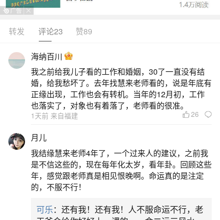
转发
评论23
赞89
生活中像狗年寒衣节出生都是很常见的问题，
但是小问题不注意可能会引起大麻烦，下面就这个
海纳百川
问题给大家做一些解读：
我之前给我儿子看的工作和婚姻，30了一直没有结
婚，给我愁坏了。去年找慧来老师看的，说是年底有
1、寒衣节晚上烧纸可以吗？狗年寒衣节出生命
正缘出现，工作也会有转机。当年的12月初，工作
理解析
也落实了，对象也有着落了，老师看的很准。
26
1天前 来自福建
晚上烧纸是可以的，但是寒衣节烧纸时间最好
月儿
是上午。寒衣节终究是一个阴气重的日子，大家难
我结缘慧来老师4年了，一个过来人的建议，之前我
免会担心晚上在外面沾染上不干净的能量，因此寒
是不信这些的，现在每年化太岁，看年卦。回顾这些
年，感觉跟老师真是相见恨晚啊。命运真的是注定
衣节上坟、扫墓，最好在上午九点至十二点间，一
的，不服不行！
天中阳气最充足的时段，下午不可以去上坟。并且
可乐
：还有我！还有我！人不服命运不行，老
身体抱恙者最好不要参与，老幼孕妇也不适合去坟