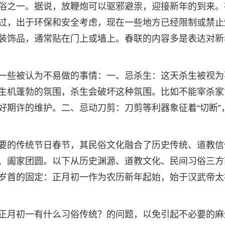
俗之一。据说，放鞭炮可以驱邪避祟，迎接新年的到来。
过，出于环保和安全考虑，现在一些地方已经限制或禁止
装饰品，通常贴在门上或墙上。春联的内容多是表达对新
一些被认为不易做的事情：一、忌杀生：这天杀生被视为
生机蓬勃的氛围，杀生会破坏这种氛围。比如不能宰杀家
好期许的维护。二、忌动刀剪：刀剪等利器象征着“切断”
要的传统节日春节，其民俗文化融合了历史传统、道教信
、阖家团圆。以下从历史渊源、道教文化、民间习俗三方
岁首的固定：正月初一作为农历新年起始，始于汉武帝太
正月初一有什么习俗传统？的问题，以免引起不必要的麻