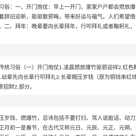
习俗：一、开门炮仗：早上一开门，家家户户都会燃放爆
着辞旧迎新，能驱散邪晦，带来好运与福气。人们希望借
。二、拜年：晚辈要向长辈拜年，行叩拜礼或者鞠躬礼，
统习俗（一）开门炮仗1.凌晨燃放爆竹驱邪迎祥2.红色
1.幼辈先向长辈行叩拜礼2.长辈赐压岁钱（原为铜钱串红
意招财2.部分。
压岁钱、燃爆竹，忌讳包括不要打扫、骂人说脏话、动刀
正月初一是春节，在古代又称元日、元辰、元正、元朔、