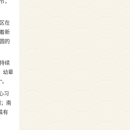
节，
区在
着新
圆的
持续
：幼辈
"。
心习
圆；南
晨有