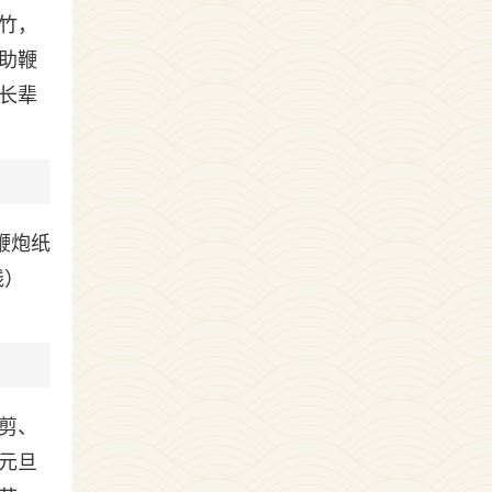
竹，
助鞭
长辈
鞭炮纸
线）
剪、
元旦