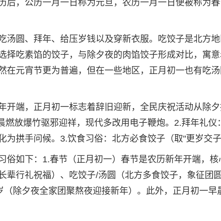
历后，公历一月一日称为元旦，农历一月一日便被称为春
吃汤圆、拜年、给压岁钱以及穿新衣服。吃饺子是北方地
选择吃素馅的饺子，与除夕夜的肉馅饺子形成对比，寓意
然在元宵节更为普遍，但在一些地区，正月初一也有吃汤
年开端，正月初一标志着辞旧迎新，全民庆祝活动从除夕
晨燃放爆竹驱邪迎祥，现代多改用电子鞭炮。2.拜年礼仪
为拱手问候。3.饮食习俗：北方必食饺子（取"更岁交子
习俗如下：1.春节（正月初一）春节是农历新年开端，核
长辈行礼祝福）、吃饺子/汤圆（北方多食饺子，象征团
守岁（除夕夜全家团聚熬夜迎接新年）。此外，正月初一早