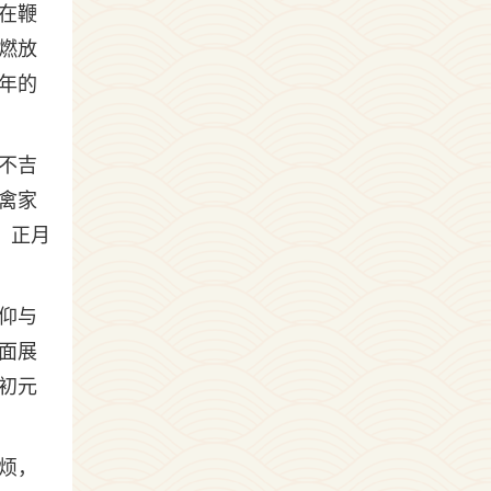
在鞭
燃放
年的
不吉
禽家
，正月
仰与
面展
初元
烦，