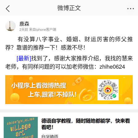
微博正文
鹿森
首页
生活杂谈
正文
2天前 来自iphone客户端
有没算八字事业、婚姻、财运厉害的师父推
荐？靠谱的推荐一下！感激不尽！
荥阳哪里有算命的高人？
[最新]
找到了，感谢大家推荐介绍，我找的慧来
2026-05-29 18:33:57
10 6 赞
老师，有同样问题的可以加老师微信：zhihe0624