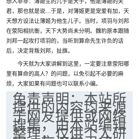
想入非非：薄姬生的儿子是天子，他是薄姬的夫
七零老顽童
：我母亲前年离世，刚开始我经常
君，那也就是说…于是，对薄姬更是宠爱有加，天
做梦梦见她，后来也是朋友介绍，找到慧来老
天想方设法让薄姬为他生儿子。当时，项羽与刘邦
师，安排了超度法事，做梦再也没有梦到过
在荥阳相抗衡，天下大势尚未分明。魏豹原本跟随
了，一开始是半信半疑的，图个心安，给亡母
超度，现在看来，人不信也不行。
刘邦一起攻打项羽的，当听到算命先生许负的话
后，决定背叛刘邦，扯旗。
11
2天前 来自云南
今天就为大家讲解到这里，一定要注意荥阳哪
优秀的张同学
里有算命的高人？的问题，以免引起不必要的麻
老师收徒吗？？我对这些很感兴趣
15
2天前 来自山西
烦，大家如果有问题也可以联系小编。
免责声明：本站所
提供的内容均来源
于网友提供或网络
搜集，由本站编辑
整理，仅供个人研