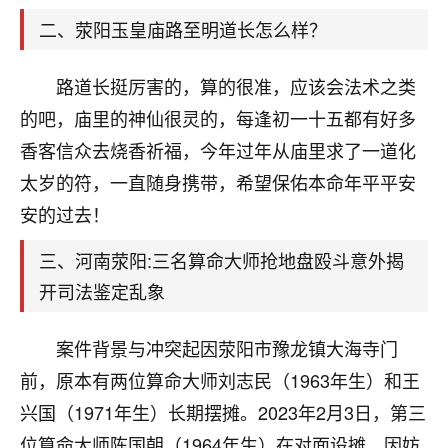
天爷会给你好好上一课的。一命二运三风水，
哪样不服都不行！
二、荥阳玉皇庙路至明道长怎么样？
平安是福
：我也是每年找老师化太岁，看年
卦，认识老师3年了，都是缘分啊！
路道长挺厉害的，算的很准，应该会法术之类
19
的吧，庙里的神仙很灵的，每逢初一十五都有好多
17分钟前 来自湖北
香客信众去烧香祈福，今年过年从庙里求了一道化
心若莲花
太岁的符，一直随身携带，希望保佑本命年平平安
我是做餐饮的，这两年，生意屡屡受挫，店开一家关
安的过去！
一家，要么生意不好，生意好的就出事。前些年攒的
家底快败光了，真是倒霉！我也想找人看看到底怎么
三、河南荥阳:三名算命大师抢地盘殴斗意外揭
回事？
开司法鉴定乱象
鹿森
：你可以找老师看看，人有时不服命不行
啊！
案件背景与冲突起因荥阳市豫龙镇大海寺门
太阳当空赵
：我也做餐饮的，生意不算大，但
前，原本有两位算命大师刘志民（1963年生）和王
是我从找店开始都是找慧来老师跟进的，选
址、风水、还有开业日子，哪哪都看了，虽然
兴国（1971年生）长期摆摊。2023年2月3日，第三
大环境不好，但是我家生意还可以，前几天又
位算命大师陈国朝（1964年生）在对面设摊，因妨