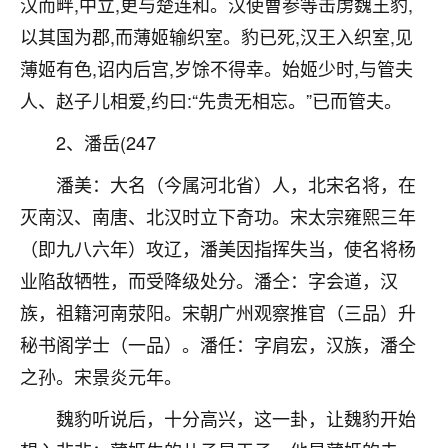
汉而畔,中立,更与楚连和。汉使曹参等击虏魏王豹,
不由人！
以其国为郡,而薄姬输织室。豹已死,汉王入织室,见
9
薄姬有色,诏内后宫,岁馀不得幸。始姬少时,与管夫
1天前 来自四川
人、赵子儿相爱,约曰:“先贵无相忘。”已而管夫。
金白水清
2、潘岳(247
我也想找老师看看，有没有人给个联系方式的啊？
潘美：大名（今属河北省）人，北宋名将，在
鹿森
：慧来老师微信：gjsy0624
灭南汉、南唐、北汉时立下奇功。宋太宗雍熙三年
12
1天前 来自江西
（即九八六年）攻辽，潘美因指挥失当，使名将杨
青春168
业陷敌牺牲，而受降级处分。潘仝：字会道，汉
我也想要，我也想要！
族，祖籍河南荥阳。宋朝广州观察推官（三品）升
15
2天前 来自山西
秘书阁学士（一品）。潘任：字肩宏，汉族，潘仝
Jessica李
之孙。宋景炎元年。
老师做不做超度法事？我想给我奶奶做超度，她今年
魏豹听说后，十分高兴，这一卦，让魏豹开始
刚去世了。