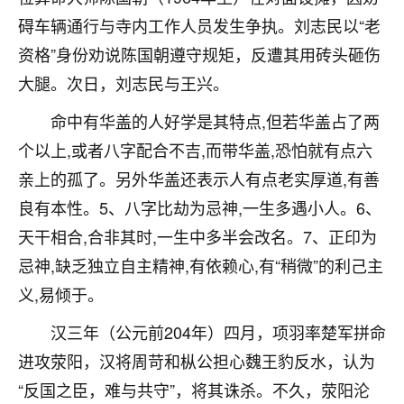
刚找老师做了补财库，希望财运更好一点！
碍车辆通行与寺内工作人员发生争执。刘志民以“老
18
2小时前 来自海南
资格”身份劝说陈国朝遵守规矩，反遭其用砖头砸伤
大腿。次日，刘志民与王兴。
梦醒时分
我女儿高二叛逆，大半年不上学，一说她就要死要活
命中有华盖的人好学是其特点,但若华盖占了两
的，把我们两口子愁的不行，朋友给我推荐的慧来老
个以上,或者八字配合不吉,而带华盖,恐怕就有点六
师，一开始我是病急乱投医，这半年来，法事一个个
做完，我女儿跟变了个人一样，不期望她能考多好的
亲上的孤了。另外华盖还表示人有点老实厚道,有善
大学，只要能安安稳稳的把书读了，身体心理都健健
良有本性。5、八字比劫为忌神,一生多遇小人。6、
康康的我就很知足了！
天干相合,合非其时,一生中多半会改名。7、正印为
鹿森
：可怜天下父母心啊！
忌神,缺乏独立自主精神,有依赖心,有“稍微”的利己主
义,易倾于。
16
3小时前 来自河北
汉三年（公元前204年）四月，项羽率楚军拼命
付深
进攻荥阳，汉将周苛和枞公担心魏王豹反水，认为
我是公司人事调整，有升迁机会，但同时竞争的我们
三个，找老师的时候是抱着侥幸心理，没想到老师看
“反国之臣，难与共守”，将其诛杀。不久，荥阳沦