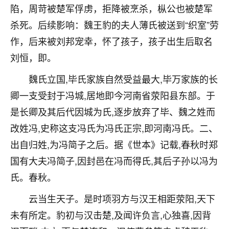
着我晋升有望，我半信半疑的按照老师建议，做了化
陷，周苛被楚军俘虏，拒降被烹杀，枞公也被楚军
太岁还有一个发钱粮，本来年前的人事调整，拖到年
杀死。后续影响：魏王豹的夫人薄氏被送到“织室”劳
后，我以为都没戏了，结果开年一上班，开会提拔升
职第一个就是我，职务无所谓，主要是底薪加了
作，后来被刘邦宠幸，怀了孩子，孩子出生后取名
3000，非常开心，无论如何，感恩感谢！🙏🏻
刘恒，即。
鹿森
：恭喜升职加薪！！，请客吗？�
魏氏立国,毕氏家族自然受益最大,毕万家族的长
32
卿一支受封于冯城,居地即今河南省荥阳县东部。于
12小时前 来自北京
是长卿及其后代因城为氏,逐步放弃了毕、魏之姓而
心心相印
改姓冯,史称这支冯氏为冯氏正宗,即河南冯氏。二、
我身体不太好，总是病病殃殃的，去检查又没什么大
出自归姓,为冯简子之后。据《世本》记载,春秋时郑
问题，反正就是不舒服。中医西医看遍了，找不到问
题，后来无意中看到有人推荐慧来老师，跟老师聊过
国有大夫冯简子,因封邑在冯而得氏,其后子孙以冯为
之后，心情豁然开朗，也听老师建议，处理了一些因
氏。春秋。
果问题。今年以来，身体比以前好多，主要是心情好
了，老师说境随心转，现在深有体会了。
云当生天子。是时项羽方与汉王相距荥阳,天下
未有所定。豹初与汉击楚,及闻许负言,心独喜,因背
鹿森
：是的，其实跟老师聊过之后，最大的感
触，首先就是心态会变好，万般皆是命，半点