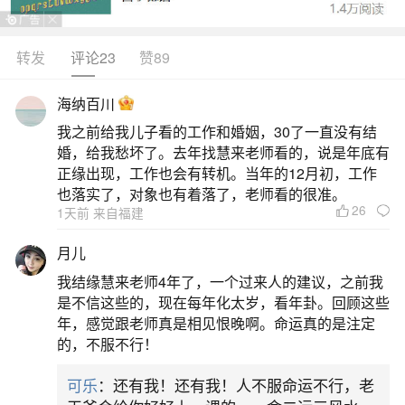
转发
评论23
赞89
生活中像荥阳哪里有算命的高人？都是很常见
的问题，但是小问题不注意可能会引起大麻烦，下
海纳百川
面就这个问题给大家做一些解读：
我之前给我儿子看的工作和婚姻，30了一直没有结
婚，给我愁坏了。去年找慧来老师看的，说是年底有
一、荥阳杜四算卦最厉害三个东西
正缘出现，工作也会有转机。当年的12月初，工作
也落实了，对象也有着落了，老师看的很准。
26
1天前 来自福建
1.老字号与高知名度杜四算卦铺是荥阳老字号
的算卦铺，位于东关街北50米，靠近育才巷、兴华
月儿
路和索河桥，在当地拥有较高的知名度和口碑，许
我结缘慧来老师4年了，一个过来人的建议，之前我
多人都知道这家算卦铺。2.本地人广泛认可多位本
是不信这些的，现在每年化太岁，看年卦。回顾这些
年，感觉跟老师真是相见恨晚啊。命运真的是注定
地人推荐杜四师傅，称其算卦“特别准”“绝对不会让
的，不服不行！
人失望”，甚至单位同事都找他算命，可见其算卦水
可乐
：还有我！还有我！人不服命运不行，老
平得到了本地人的广